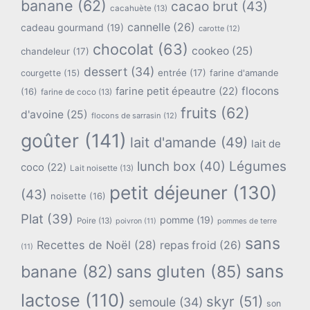
banane
(62)
cacao brut
(43)
cacahuète
(13)
cannelle
(26)
cadeau gourmand
(19)
carotte
(12)
chocolat
(63)
cookeo
(25)
chandeleur
(17)
dessert
(34)
entrée
(17)
farine d'amande
courgette
(15)
flocons
farine petit épeautre
(22)
(16)
farine de coco
(13)
fruits
(62)
d'avoine
(25)
flocons de sarrasin
(12)
goûter
(141)
lait d'amande
(49)
lait de
lunch box
(40)
Légumes
coco
(22)
Lait noisette
(13)
petit déjeuner
(130)
(43)
noisette
(16)
Plat
(39)
pomme
(19)
Poire
(13)
poivron
(11)
pommes de terre
sans
Recettes de Noël
(28)
repas froid
(26)
(11)
sans
banane
(82)
sans gluten
(85)
lactose
(110)
skyr
(51)
semoule
(34)
son