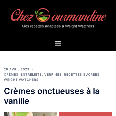
Aller
au
contenu
Ouvrir/fermer
le
menu
28 AVRIL 2023
CRÈMES, ENTREMETS, VERRINES
,
RECETTES SUCRÉES
WEIGHT WATCHERS
Crèmes onctueuses à la
vanille