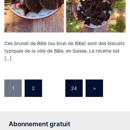
Ces brunsli de Bâle (ou brun de Bâle) sont des biscuits
typiques de la ville de Bâle, en Suisse. La recette est
[…]
Pagination
1
2
…
24
>
des
publications
Abonnement gratuit