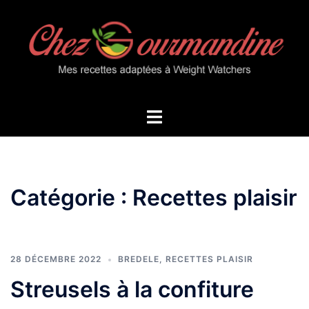
Aller
au
contenu
Ouvrir/fermer
le
menu
Catégorie :
Recettes plaisir
28 DÉCEMBRE 2022
BREDELE
,
RECETTES PLAISIR
Streusels à la confiture