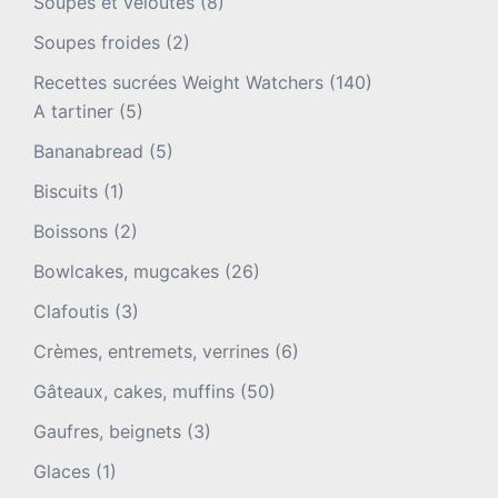
Soupes et veloutés
(8)
Soupes froides
(2)
Recettes sucrées Weight Watchers
(140)
A tartiner
(5)
Bananabread
(5)
Biscuits
(1)
Boissons
(2)
Bowlcakes, mugcakes
(26)
Clafoutis
(3)
Crèmes, entremets, verrines
(6)
Gâteaux, cakes, muffins
(50)
Gaufres, beignets
(3)
Glaces
(1)