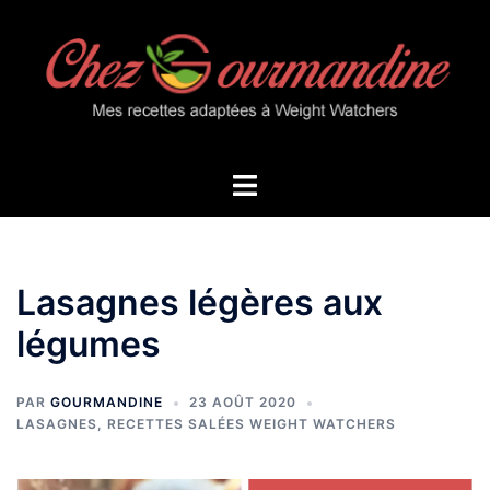
Aller
au
contenu
Ouvrir/fermer
le
menu
Lasagnes légères aux
légumes
PAR
GOURMANDINE
23 AOÛT 2020
LASAGNES
,
RECETTES SALÉES WEIGHT WATCHERS