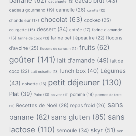
banane
(62)
cacao brut
(43)
cacahuète
(13)
cannelle
(26)
cadeau gourmand
(19)
carotte
(12)
chocolat
(63)
cookeo
(25)
chandeleur
(17)
dessert
(34)
entrée
(17)
farine d'amande
courgette
(15)
flocons
farine petit épeautre
(22)
(16)
farine de coco
(13)
fruits
(62)
d'avoine
(25)
flocons de sarrasin
(12)
goûter
(141)
lait d'amande
(49)
lait de
lunch box
(40)
Légumes
coco
(22)
Lait noisette
(13)
petit déjeuner
(130)
(43)
noisette
(16)
Plat
(39)
pomme
(19)
Poire
(13)
poivron
(11)
pommes de terre
sans
Recettes de Noël
(28)
repas froid
(26)
(11)
sans
banane
(82)
sans gluten
(85)
lactose
(110)
skyr
(51)
semoule
(34)
son