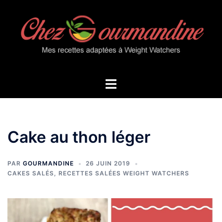
Aller
au
contenu
Ouvrir/fermer
le
menu
Cake au thon léger
PAR
GOURMANDINE
26 JUIN 2019
CAKES SALÉS
,
RECETTES SALÉES WEIGHT WATCHERS