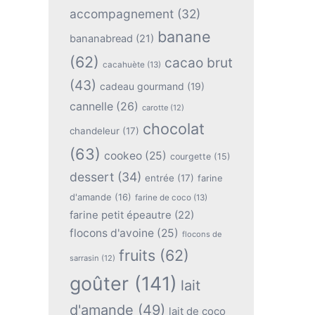
accompagnement
(32)
banane
bananabread
(21)
(62)
cacao brut
cacahuète
(13)
(43)
cadeau gourmand
(19)
cannelle
(26)
carotte
(12)
chocolat
chandeleur
(17)
(63)
cookeo
(25)
courgette
(15)
dessert
(34)
entrée
(17)
farine
d'amande
(16)
farine de coco
(13)
farine petit épeautre
(22)
flocons d'avoine
(25)
flocons de
fruits
(62)
sarrasin
(12)
goûter
(141)
lait
d'amande
(49)
lait de coco