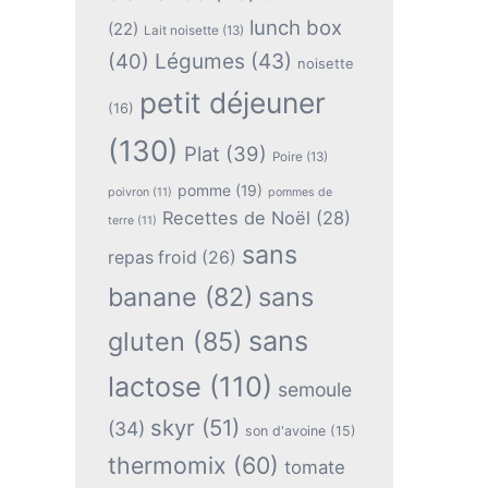
lunch box
(22)
Lait noisette
(13)
(40)
Légumes
(43)
noisette
petit déjeuner
(16)
(130)
Plat
(39)
Poire
(13)
pomme
(19)
poivron
(11)
pommes de
Recettes de Noël
(28)
terre
(11)
sans
repas froid
(26)
banane
(82)
sans
sans
gluten
(85)
lactose
(110)
semoule
skyr
(51)
(34)
son d'avoine
(15)
thermomix
(60)
tomate