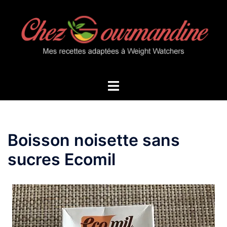
Aller
au
contenu
Ouvrir/fermer
le
menu
Boisson noisette sans
sucres Ecomil