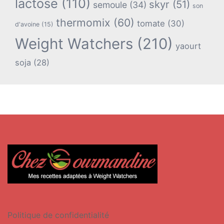
lactose
(110)
skyr
(51)
semoule
(34)
son
thermomix
(60)
tomate
(30)
d'avoine
(15)
Weight Watchers
(210)
yaourt
soja
(28)
Politique de confidentialité