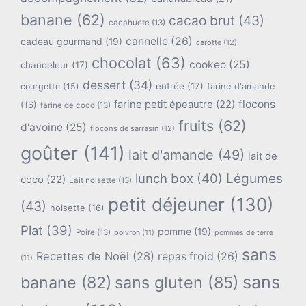
banane
(62)
cacao brut
(43)
cacahuète
(13)
cannelle
(26)
cadeau gourmand
(19)
carotte
(12)
chocolat
(63)
cookeo
(25)
chandeleur
(17)
dessert
(34)
entrée
(17)
farine d'amande
courgette
(15)
flocons
farine petit épeautre
(22)
(16)
farine de coco
(13)
fruits
(62)
d'avoine
(25)
flocons de sarrasin
(12)
goûter
(141)
lait d'amande
(49)
lait de
lunch box
(40)
Légumes
coco
(22)
Lait noisette
(13)
petit déjeuner
(130)
(43)
noisette
(16)
Plat
(39)
pomme
(19)
Poire
(13)
poivron
(11)
pommes de terre
sans
Recettes de Noël
(28)
repas froid
(26)
(11)
sans
banane
(82)
sans gluten
(85)