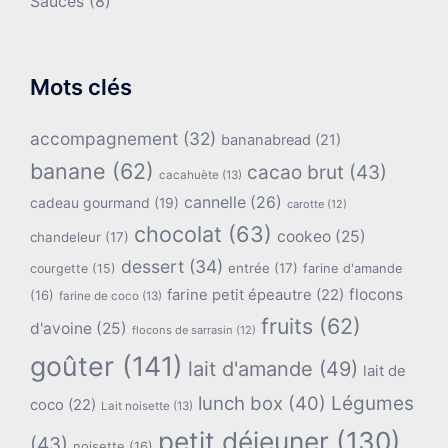
Sauces
(8)
Mots clés
accompagnement
(32)
bananabread
(21)
banane
(62)
cacao brut
(43)
cacahuète
(13)
cannelle
(26)
cadeau gourmand
(19)
carotte
(12)
chocolat
(63)
cookeo
(25)
chandeleur
(17)
dessert
(34)
entrée
(17)
farine d'amande
courgette
(15)
flocons
farine petit épeautre
(22)
(16)
farine de coco
(13)
fruits
(62)
d'avoine
(25)
flocons de sarrasin
(12)
goûter
(141)
lait d'amande
(49)
lait de
lunch box
(40)
Légumes
coco
(22)
Lait noisette
(13)
petit déjeuner
(130)
(43)
noisette
(16)