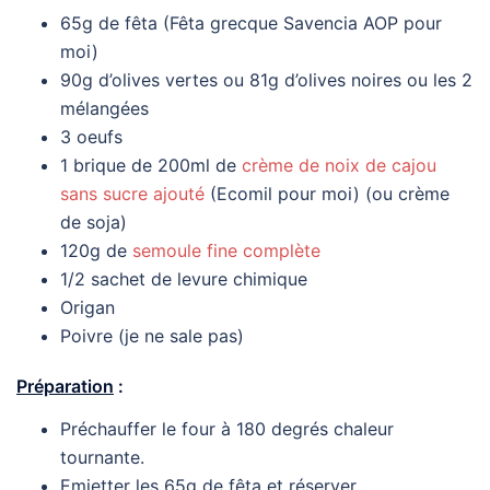
65g de fêta (Fêta grecque Savencia AOP pour
moi)
90g d’olives vertes ou 81g d’olives noires ou les 2
mélangées
3 oeufs
1 brique de 200ml de
crème de noix de cajou
sans sucre ajouté
(Ecomil pour moi) (ou crème
de soja)
120g de
semoule fine complète
1/2 sachet de levure chimique
Origan
Poivre (je ne sale pas)
Préparation
:
Préchauffer le four à 180 degrés chaleur
tournante.
Emietter les 65g de fêta et réserver.