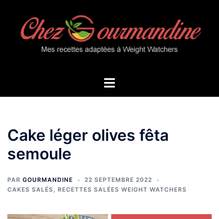
Aller
au
contenu
Ouvrir/fermer
le
menu
Cake léger olives fêta
semoule
PAR
GOURMANDINE
22 SEPTEMBRE 2022
CAKES SALÉS
,
RECETTES SALÉES WEIGHT WATCHERS