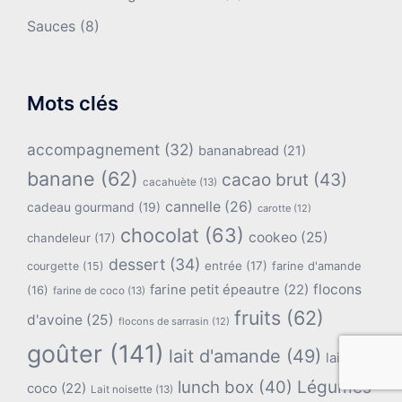
Sauces
(8)
Mots clés
accompagnement
(32)
bananabread
(21)
banane
(62)
cacao brut
(43)
cacahuète
(13)
cannelle
(26)
cadeau gourmand
(19)
carotte
(12)
chocolat
(63)
cookeo
(25)
chandeleur
(17)
dessert
(34)
entrée
(17)
farine d'amande
courgette
(15)
flocons
farine petit épeautre
(22)
(16)
farine de coco
(13)
fruits
(62)
d'avoine
(25)
flocons de sarrasin
(12)
goûter
(141)
lait d'amande
(49)
lait de
lunch box
(40)
Légumes
coco
(22)
Lait noisette
(13)