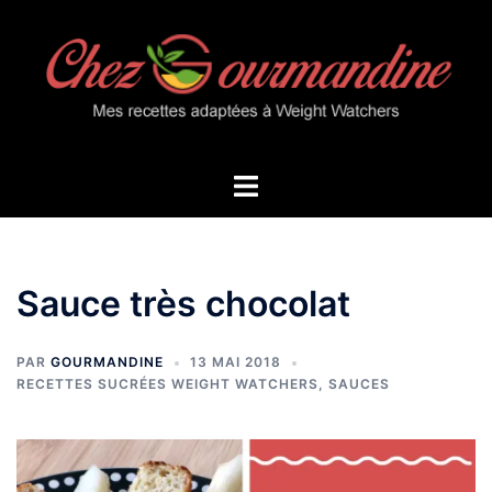
Aller
au
contenu
Ouvrir/fermer
le
menu
Sauce très chocolat
PAR
GOURMANDINE
13 MAI 2018
RECETTES SUCRÉES WEIGHT WATCHERS
,
SAUCES