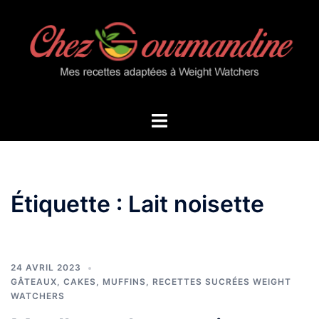
Aller
au
contenu
Ouvrir/fermer
le
menu
Étiquette :
Lait noisette
24 AVRIL 2023
GÂTEAUX, CAKES, MUFFINS
,
RECETTES SUCRÉES WEIGHT
WATCHERS