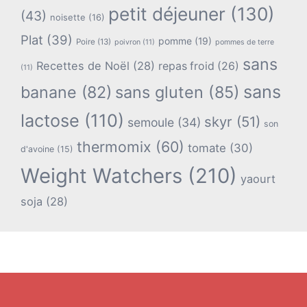
petit déjeuner
(130)
(43)
noisette
(16)
Plat
(39)
pomme
(19)
Poire
(13)
poivron
(11)
pommes de terre
sans
Recettes de Noël
(28)
repas froid
(26)
(11)
sans
banane
(82)
sans gluten
(85)
lactose
(110)
skyr
(51)
semoule
(34)
son
thermomix
(60)
tomate
(30)
d'avoine
(15)
Weight Watchers
(210)
yaourt
soja
(28)