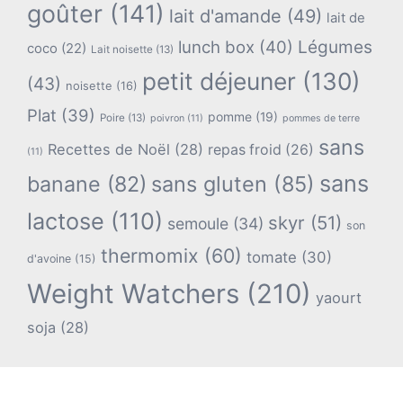
goûter
(141)
lait d'amande
(49)
lait de
lunch box
(40)
Légumes
coco
(22)
Lait noisette
(13)
petit déjeuner
(130)
(43)
noisette
(16)
Plat
(39)
pomme
(19)
Poire
(13)
poivron
(11)
pommes de terre
sans
Recettes de Noël
(28)
repas froid
(26)
(11)
sans
banane
(82)
sans gluten
(85)
lactose
(110)
skyr
(51)
semoule
(34)
son
thermomix
(60)
tomate
(30)
d'avoine
(15)
Weight Watchers
(210)
yaourt
soja
(28)