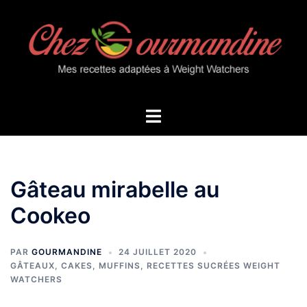
Aller
au
contenu
Ouvrir/fermer
le
menu
Gâteau mirabelle au
Cookeo
PAR
GOURMANDINE
24 JUILLET 2020
GÂTEAUX, CAKES, MUFFINS
,
RECETTES SUCRÉES WEIGHT
WATCHERS