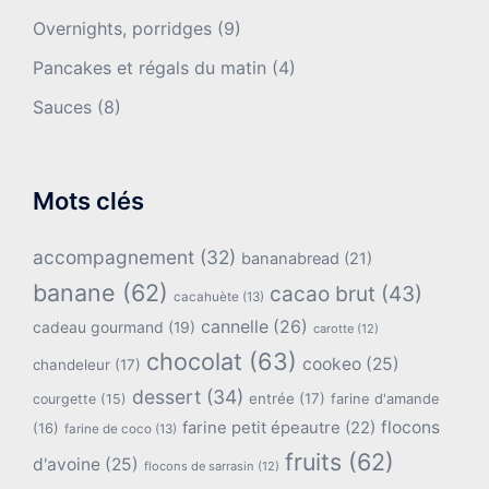
Overnights, porridges
(9)
Pancakes et régals du matin
(4)
Sauces
(8)
Mots clés
accompagnement
(32)
bananabread
(21)
banane
(62)
cacao brut
(43)
cacahuète
(13)
cannelle
(26)
cadeau gourmand
(19)
carotte
(12)
chocolat
(63)
cookeo
(25)
chandeleur
(17)
dessert
(34)
entrée
(17)
farine d'amande
courgette
(15)
flocons
farine petit épeautre
(22)
(16)
farine de coco
(13)
fruits
(62)
d'avoine
(25)
flocons de sarrasin
(12)