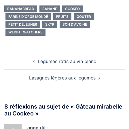
BANANABREAD
BANANE
COOKEO
FARINE D'ORGE MONDÉ
FRUITS
GOÛTER
PETIT DÉJEUNER
SKYR
SON D'AVOINE
WEIGHT WATCHERS
Navigation
Légumes rôtis au vin blanc
d’article
Lasagnes légères aux légumes
8 réflexions au sujet de «
Gâteau mirabelle
au Cookeo
»
anne
dit :