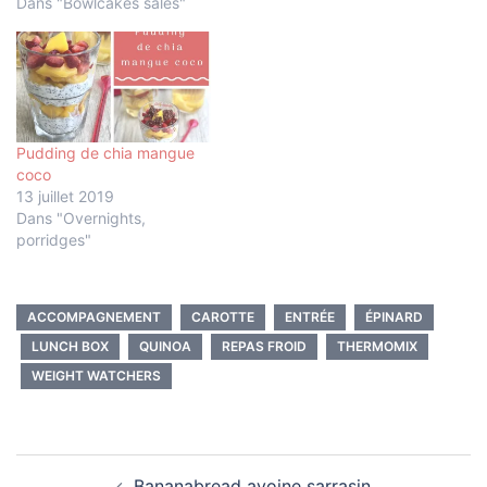
Dans "Bowlcakes salés"
Pudding de chia mangue
coco
13 juillet 2019
Dans "Overnights,
porridges"
ACCOMPAGNEMENT
CAROTTE
ENTRÉE
ÉPINARD
LUNCH BOX
QUINOA
REPAS FROID
THERMOMIX
WEIGHT WATCHERS
Navigation
Bananabread avoine sarrasin