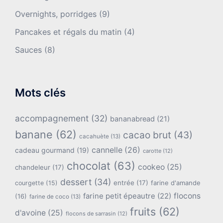
Overnights, porridges
(9)
Pancakes et régals du matin
(4)
Sauces
(8)
Mots clés
accompagnement
(32)
bananabread
(21)
banane
(62)
cacao brut
(43)
cacahuète
(13)
cannelle
(26)
cadeau gourmand
(19)
carotte
(12)
chocolat
(63)
cookeo
(25)
chandeleur
(17)
dessert
(34)
entrée
(17)
farine d'amande
courgette
(15)
flocons
farine petit épeautre
(22)
(16)
farine de coco
(13)
fruits
(62)
d'avoine
(25)
flocons de sarrasin
(12)