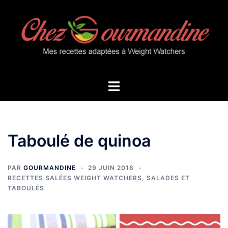
Aller
au
contenu
Ouvrir/fermer
le
menu
Taboulé de quinoa
PAR
GOURMANDINE
29 JUIN 2018
RECETTES SALÉES WEIGHT WATCHERS
,
SALADES ET
TABOULÉS