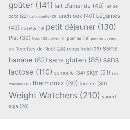
goûter
(141)
lait d'amande
(49)
lait de
lunch box
(40)
Légumes
coco
(22)
Lait noisette
(13)
petit déjeuner
(130)
(43)
noisette
(16)
Plat
(39)
pomme
(19)
Poire
(13)
poivron
(11)
pommes de terre
sans
Recettes de Noël
(28)
repas froid
(26)
(11)
sans
banane
(82)
sans gluten
(85)
lactose
(110)
skyr
(51)
semoule
(34)
son
thermomix
(60)
tomate
(30)
d'avoine
(15)
Weight Watchers
(210)
yaourt
soja
(28)