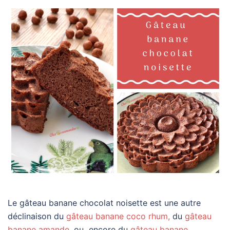
Le gâteau banane chocolat noisette est une autre
déclinaison du
gâteau banane coco rhum,
du
gâteau
banane amande
, ou
encore du
gâteau banane