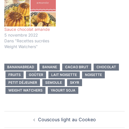
Sauce chocolat amande
5 novembre 2022
Dans "Recettes sucrées
Weight Watchers"
BANANABREAD
BANANE
CACAO BRUT
CHOCOLAT
FRUITS
GOÛTER
LAIT NOISETTE
NOISETTE
PETIT DÉJEUNER
SEMOULE
SKYR
WEIGHT WATCHERS
YAOURT SOJA
Navigation
Couscous light au Cookeo
d’article