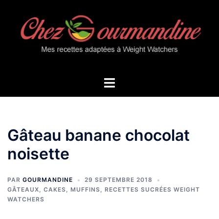
Aller
au
contenu
Ouvrir/fermer
le
menu
Gâteau banane chocolat
noisette
PAR
GOURMANDINE
29 SEPTEMBRE 2018
GÂTEAUX, CAKES, MUFFINS
,
RECETTES SUCRÉES WEIGHT
WATCHERS