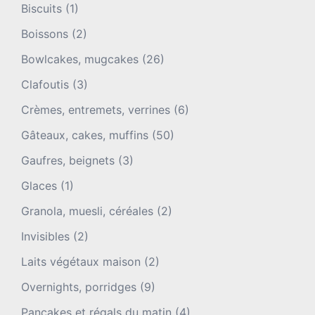
Biscuits
(1)
Boissons
(2)
Bowlcakes, mugcakes
(26)
Clafoutis
(3)
Crèmes, entremets, verrines
(6)
Gâteaux, cakes, muffins
(50)
Gaufres, beignets
(3)
Glaces
(1)
Granola, muesli, céréales
(2)
Invisibles
(2)
Laits végétaux maison
(2)
Overnights, porridges
(9)
Pancakes et régals du matin
(4)