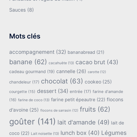
Sauces
(8)
Mots clés
accompagnement
(32)
bananabread
(21)
banane
(62)
cacao brut
(43)
cacahuète
(13)
cannelle
(26)
cadeau gourmand
(19)
carotte
(12)
chocolat
(63)
cookeo
(25)
chandeleur
(17)
dessert
(34)
entrée
(17)
farine d'amande
courgette
(15)
flocons
farine petit épeautre
(22)
(16)
farine de coco
(13)
fruits
(62)
d'avoine
(25)
flocons de sarrasin
(12)
goûter
(141)
lait d'amande
(49)
lait de
lunch box
(40)
Légumes
coco
(22)
Lait noisette
(13)