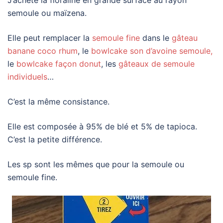
J’achète la floraline en grande surface au rayon
semoule ou maïzena.
Elle peut remplacer la
semoule fine
dans le
gâteau
banane coco rhum
, le
bowlcake son d’avoine semoule,
le
bowlcake façon donut
, les
gâteaux de semoule
individuels
…
C’est la même consistance.
Elle est composée à 95% de blé et 5% de tapioca.
C’est la petite différence.
Les sp sont les mêmes que pour la semoule ou
semoule fine.