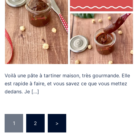
Voilà une pâte à tartiner maison, très gourmande. Elle
est rapide à faire, et vous savez ce que vous mettez
dedans. Je […]
Pagination
1
2
>
des
publications