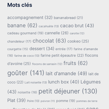
Mots clés
accompagnement
(32)
bananabread
(21)
banane
(62)
cacao brut
(43)
cacahuète
(13)
cannelle
(26)
cadeau gourmand
(19)
carotte
(12)
chocolat
(63)
cookeo
(25)
chandeleur
(17)
dessert
(34)
entrée
(17)
farine d'amande
courgette
(15)
flocons
farine petit épeautre
(22)
(16)
farine de coco
(13)
fruits
(62)
d'avoine
(25)
flocons de sarrasin
(12)
goûter
(141)
lait d'amande
(49)
lait de
lunch box
(40)
Légumes
coco
(22)
Lait noisette
(13)
petit déjeuner
(130)
(43)
noisette
(16)
Plat
(39)
pomme
(19)
Poire
(13)
poivron
(11)
pommes de terre
sans