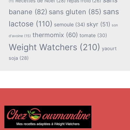
Recettes de Noël
(28)
repas froid
(26)
(11)
sans
banane
(82)
sans gluten
(85)
lactose
(110)
skyr
(51)
semoule
(34)
son
thermomix
(60)
tomate
(30)
d'avoine
(15)
Weight Watchers
(210)
yaourt
soja
(28)