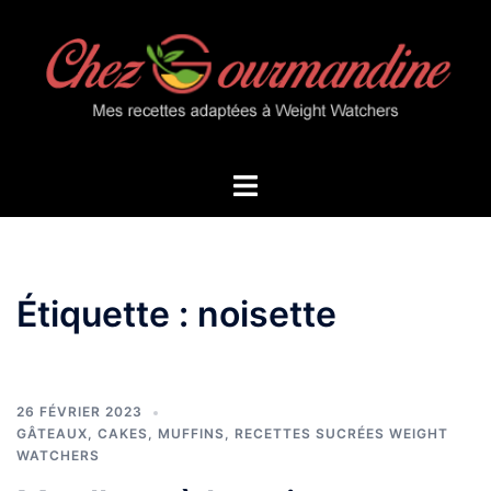
Aller
au
contenu
Ouvrir/fermer
le
menu
Étiquette :
noisette
26 FÉVRIER 2023
GÂTEAUX, CAKES, MUFFINS
,
RECETTES SUCRÉES WEIGHT
WATCHERS