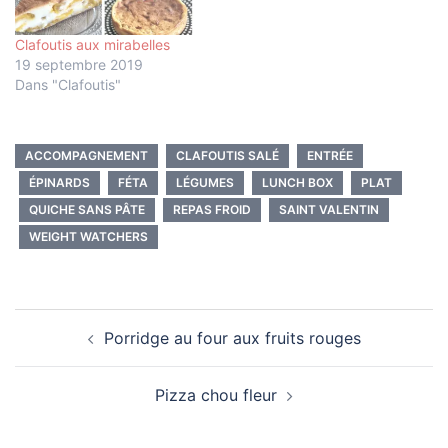
Clafoutis aux mirabelles
19 septembre 2019
Dans "Clafoutis"
ACCOMPAGNEMENT
CLAFOUTIS SALÉ
ENTRÉE
ÉPINARDS
FÉTA
LÉGUMES
LUNCH BOX
PLAT
QUICHE SANS PÂTE
REPAS FROID
SAINT VALENTIN
WEIGHT WATCHERS
Navigation
Porridge au four aux fruits rouges
d’article
Pizza chou fleur