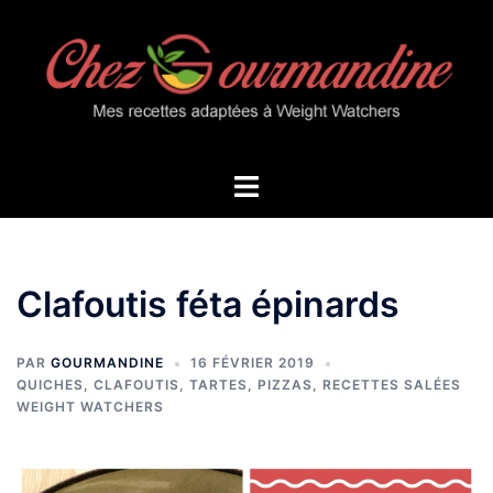
Aller
au
contenu
Ouvrir/fermer
le
menu
Clafoutis féta épinards
PAR
GOURMANDINE
16 FÉVRIER 2019
QUICHES, CLAFOUTIS, TARTES, PIZZAS
,
RECETTES SALÉES
WEIGHT WATCHERS