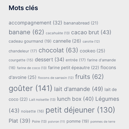
Mots clés
accompagnement
(32)
bananabread
(21)
banane
(62)
cacao brut
(43)
cacahuète
(13)
cannelle
(26)
cadeau gourmand
(19)
carotte
(12)
chocolat
(63)
cookeo
(25)
chandeleur
(17)
dessert
(34)
entrée
(17)
farine d'amande
courgette
(15)
flocons
farine petit épeautre
(22)
(16)
farine de coco
(13)
fruits
(62)
d'avoine
(25)
flocons de sarrasin
(12)
goûter
(141)
lait d'amande
(49)
lait de
lunch box
(40)
Légumes
coco
(22)
Lait noisette
(13)
petit déjeuner
(130)
(43)
noisette
(16)
Plat
(39)
pomme
(19)
Poire
(13)
poivron
(11)
pommes de terre