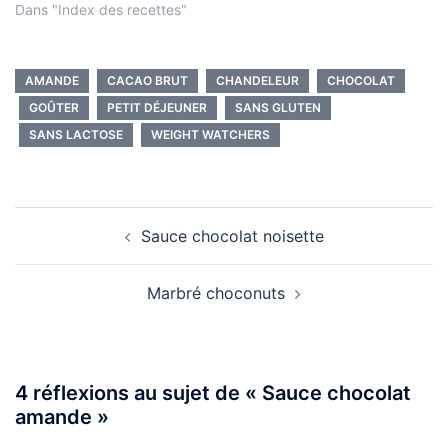
Dans "Index des recettes"
AMANDE
CACAO BRUT
CHANDELEUR
CHOCOLAT
GOÛTER
PETIT DÉJEUNER
SANS GLUTEN
SANS LACTOSE
WEIGHT WATCHERS
Navigation
Sauce chocolat noisette
d’article
Marbré choconuts
4 réflexions au sujet de «
Sauce chocolat
amande
»