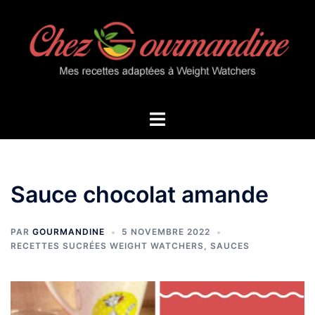
Aller
au
contenu
Ouvrir/fermer
le
menu
Sauce chocolat amande
PAR
GOURMANDINE
5 NOVEMBRE 2022
RECETTES SUCRÉES WEIGHT WATCHERS
,
SAUCES