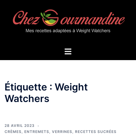
Aller
au
contenu
Ouvrir/fermer
le
menu
Étiquette :
Weight
Watchers
28 AVRIL 2023
CRÈMES, ENTREMETS, VERRINES
,
RECETTES SUCRÉES