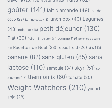
d'avoine
(25)
flocons de sarrasin
(12)
goûter
(141)
lait d'amande
(49)
lait de
lunch box
(40)
Légumes
coco
(22)
Lait noisette
(13)
petit déjeuner
(130)
(43)
noisette
(16)
Plat
(39)
pomme
(19)
Poire
(13)
poivron
(11)
pommes de terre
sans
Recettes de Noël
(28)
repas froid
(26)
(11)
sans
banane
(82)
sans gluten
(85)
lactose
(110)
skyr
(51)
semoule
(34)
son
thermomix
(60)
tomate
(30)
d'avoine
(15)
Weight Watchers
(210)
yaourt
soja
(28)