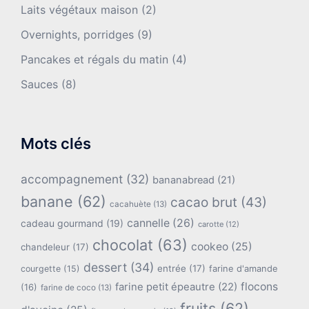
Laits végétaux maison
(2)
Overnights, porridges
(9)
Pancakes et régals du matin
(4)
Sauces
(8)
Mots clés
accompagnement
(32)
bananabread
(21)
banane
(62)
cacao brut
(43)
cacahuète
(13)
cannelle
(26)
cadeau gourmand
(19)
carotte
(12)
chocolat
(63)
cookeo
(25)
chandeleur
(17)
dessert
(34)
entrée
(17)
farine d'amande
courgette
(15)
flocons
farine petit épeautre
(22)
(16)
farine de coco
(13)
fruits
(62)