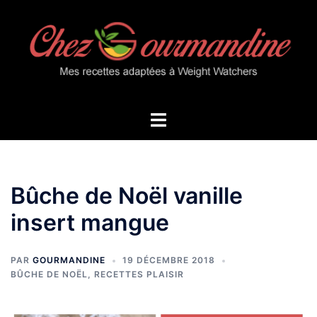
Aller
au
contenu
Ouvrir/fermer
le
menu
Bûche de Noël vanille
insert mangue
PAR
GOURMANDINE
19 DÉCEMBRE 2018
BÛCHE DE NOËL
,
RECETTES PLAISIR