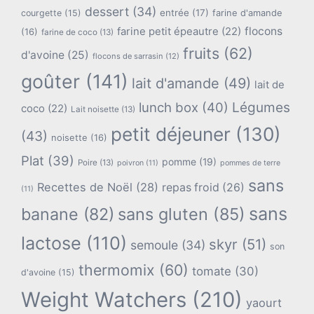
dessert
(34)
entrée
(17)
farine d'amande
courgette
(15)
flocons
farine petit épeautre
(22)
(16)
farine de coco
(13)
fruits
(62)
d'avoine
(25)
flocons de sarrasin
(12)
goûter
(141)
lait d'amande
(49)
lait de
lunch box
(40)
Légumes
coco
(22)
Lait noisette
(13)
petit déjeuner
(130)
(43)
noisette
(16)
Plat
(39)
pomme
(19)
Poire
(13)
poivron
(11)
pommes de terre
sans
Recettes de Noël
(28)
repas froid
(26)
(11)
sans
banane
(82)
sans gluten
(85)
lactose
(110)
skyr
(51)
semoule
(34)
son
thermomix
(60)
tomate
(30)
d'avoine
(15)
Weight Watchers
(210)
yaourt