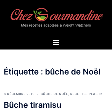
Aller
au
contenu
Ouvrir/fermer
le
menu
Étiquette :
bûche de Noël
8 DÉCEMBRE 2019
BÛCHE DE NOËL
,
RECETTES PLAISIR
Bûche tiramisu