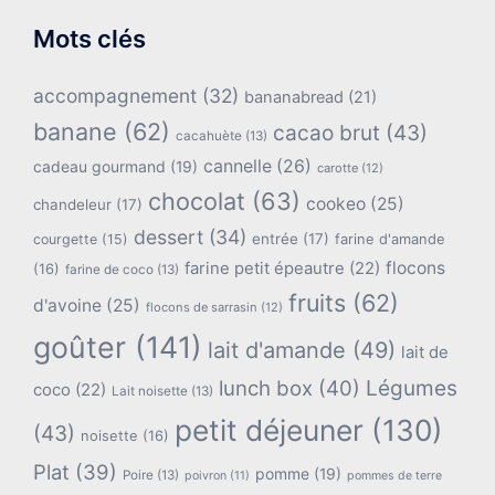
Mots clés
accompagnement
(32)
bananabread
(21)
banane
(62)
cacao brut
(43)
cacahuète
(13)
cannelle
(26)
cadeau gourmand
(19)
carotte
(12)
chocolat
(63)
cookeo
(25)
chandeleur
(17)
dessert
(34)
entrée
(17)
farine d'amande
courgette
(15)
flocons
farine petit épeautre
(22)
(16)
farine de coco
(13)
fruits
(62)
d'avoine
(25)
flocons de sarrasin
(12)
goûter
(141)
lait d'amande
(49)
lait de
lunch box
(40)
Légumes
coco
(22)
Lait noisette
(13)
petit déjeuner
(130)
(43)
noisette
(16)
Plat
(39)
pomme
(19)
Poire
(13)
poivron
(11)
pommes de terre