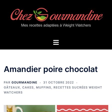
Aller
au
contenu
Ouvrir/fermer
le
menu
Amandier poire chocolat
PAR
GOURMANDINE
31 OCTOBRE 2022
GÂTEAUX, CAKES, MUFFINS
,
RECETTES SUCRÉES WEIGHT
WATCHERS