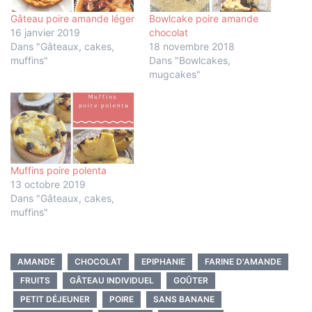
Gâteau poire amande léger
Bowlcake poire amande
16 janvier 2019
chocolat
Dans "Gâteaux, cakes,
18 novembre 2018
muffins"
Dans "Bowlcakes,
mugcakes"
Muffins poire polenta
13 octobre 2019
Dans "Gâteaux, cakes,
muffins"
AMANDE
CHOCOLAT
EPIPHANIE
FARINE D'AMANDE
FRUITS
GÂTEAU INDIVIDUEL
GOÛTER
PETIT DÉJEUNER
POIRE
SANS BANANE