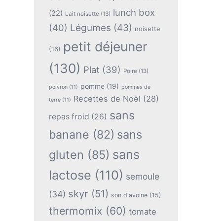
lunch box
(22)
Lait noisette
(13)
(40)
Légumes
(43)
noisette
petit déjeuner
(16)
(130)
Plat
(39)
Poire
(13)
pomme
(19)
poivron
(11)
pommes de
Recettes de Noël
(28)
terre
(11)
sans
repas froid
(26)
banane
(82)
sans
sans
gluten
(85)
lactose
(110)
semoule
skyr
(51)
(34)
son d'avoine
(15)
thermomix
(60)
tomate