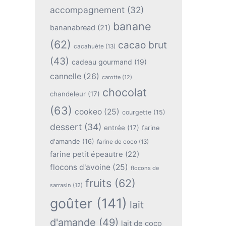
accompagnement
(32)
banane
bananabread
(21)
(62)
cacao brut
cacahuète
(13)
(43)
cadeau gourmand
(19)
cannelle
(26)
carotte
(12)
chocolat
chandeleur
(17)
(63)
cookeo
(25)
courgette
(15)
dessert
(34)
entrée
(17)
farine
d'amande
(16)
farine de coco
(13)
farine petit épeautre
(22)
flocons d'avoine
(25)
flocons de
fruits
(62)
sarrasin
(12)
goûter
(141)
lait
d'amande
(49)
lait de coco