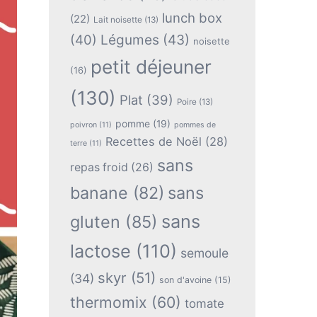
lunch box
(22)
Lait noisette
(13)
(40)
Légumes
(43)
noisette
petit déjeuner
(16)
(130)
Plat
(39)
Poire
(13)
pomme
(19)
poivron
(11)
pommes de
Recettes de Noël
(28)
terre
(11)
sans
repas froid
(26)
banane
(82)
sans
sans
gluten
(85)
lactose
(110)
semoule
skyr
(51)
(34)
son d'avoine
(15)
thermomix
(60)
tomate