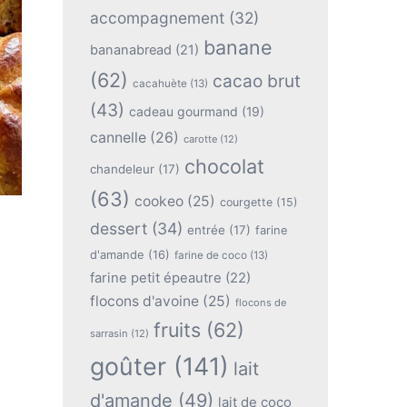
accompagnement
(32)
banane
bananabread
(21)
(62)
cacao brut
cacahuète
(13)
(43)
cadeau gourmand
(19)
cannelle
(26)
carotte
(12)
chocolat
chandeleur
(17)
(63)
cookeo
(25)
courgette
(15)
dessert
(34)
entrée
(17)
farine
d'amande
(16)
farine de coco
(13)
farine petit épeautre
(22)
flocons d'avoine
(25)
flocons de
fruits
(62)
sarrasin
(12)
goûter
(141)
lait
d'amande
(49)
lait de coco