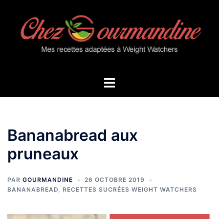
Aller
au
contenu
Ouvrir/fermer
le
menu
Bananabread aux
pruneaux
PAR
GOURMANDINE
26 OCTOBRE 2019
BANANABREAD
,
RECETTES SUCRÉES WEIGHT WATCHERS