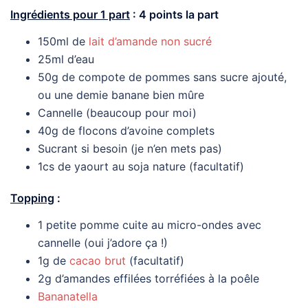
Ingrédients pour 1 part
: 4 points la part
150ml de
lait d’amande non sucré
25ml d’eau
50g de compote de pommes sans sucre ajouté,
ou une demie banane bien mûre
Cannelle (beaucoup pour moi)
40g de flocons d’avoine complets
Sucrant si besoin (je n’en mets pas)
1cs de yaourt au soja nature (facultatif)
Topping
:
1 petite pomme cuite au micro-ondes avec
cannelle (oui j’adore ça !)
1g de
cacao brut
(facultatif)
2g d’amandes effilées torréfiées à la poêle
Bananatella