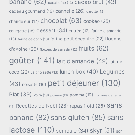
banane
(62)
cacao brut
(43)
cacahuète
(13)
cannelle
(26)
cadeau gourmand
(19)
carotte
(12)
chocolat
(63)
cookeo
(25)
chandeleur
(17)
dessert
(34)
entrée
(17)
farine d'amande
courgette
(15)
flocons
farine petit épeautre
(22)
(16)
farine de coco
(13)
fruits
(62)
d'avoine
(25)
flocons de sarrasin
(12)
goûter
(141)
lait d'amande
(49)
lait de
lunch box
(40)
Légumes
coco
(22)
Lait noisette
(13)
petit déjeuner
(130)
(43)
noisette
(16)
Plat
(39)
pomme
(19)
Poire
(13)
poivron
(11)
pommes de terre
sans
Recettes de Noël
(28)
repas froid
(26)
(11)
sans
banane
(82)
sans gluten
(85)
lactose
(110)
skyr
(51)
semoule
(34)
son