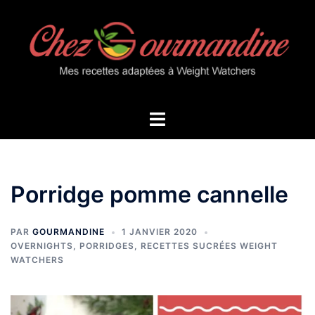
Aller
au
contenu
Ouvrir/fermer
le
menu
Porridge pomme cannelle
PAR
GOURMANDINE
1 JANVIER 2020
OVERNIGHTS, PORRIDGES
,
RECETTES SUCRÉES WEIGHT
WATCHERS