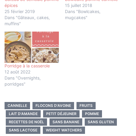
épices
15 juillet 2018
25 février 2019
Dans "Bowlcakes,
Dans "Gâteaux, cakes,
mugcakes"
muffins"
Porridge à la casserole
12 août 2022
Dans "Overnights,
porridges"
CANNELLE
FLOCONS D'AVOINE
FRUITS
LAIT D'AMANDE
PETIT DÉJEUNER
POMME
RECETTES DE NOËL
SANS BANANE
SANS GLUTEN
SANS LACTOSE
WEIGHT WATCHERS