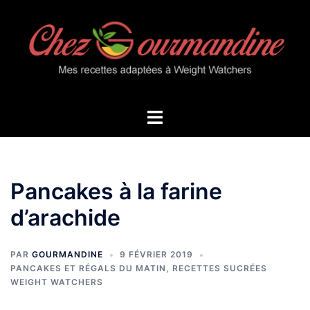
Aller
au
contenu
Ouvrir/fermer
le
menu
Pancakes à la farine
d’arachide
PAR
GOURMANDINE
9 FÉVRIER 2019
PANCAKES ET RÉGALS DU MATIN
,
RECETTES SUCRÉES
WEIGHT WATCHERS