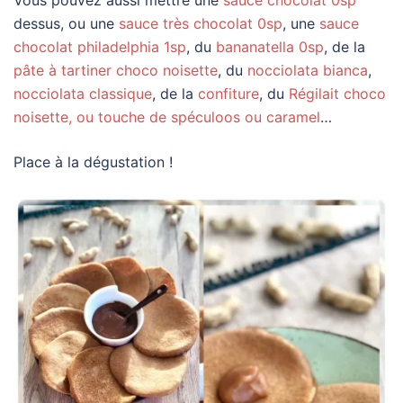
dessus, ou une
sauce très chocolat 0sp
, une
sauce
chocolat philadelphia 1sp
, du
bananatella 0sp
, de la
pâte à tartiner choco noisette
, du
nocciolata bianca
,
nocciolata classique
, de la
confiture
, du
Régilait choco
noisette, ou touche de spéculoos ou caramel
…
Place à la dégustation !