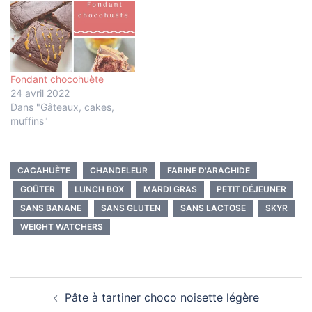
Fondant chocohuète
24 avril 2022
Dans "Gâteaux, cakes,
muffins"
CACAHUÈTE
CHANDELEUR
FARINE D'ARACHIDE
GOÛTER
LUNCH BOX
MARDI GRAS
PETIT DÉJEUNER
SANS BANANE
SANS GLUTEN
SANS LACTOSE
SKYR
WEIGHT WATCHERS
Navigation
Pâte à tartiner choco noisette légère
d’article