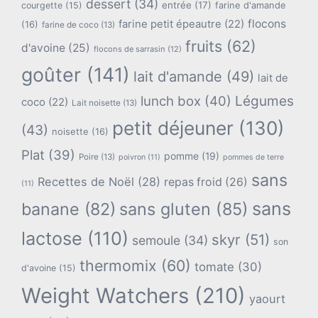
dessert
(34)
entrée
(17)
farine d'amande
courgette
(15)
flocons
farine petit épeautre
(22)
(16)
farine de coco
(13)
fruits
(62)
d'avoine
(25)
flocons de sarrasin
(12)
goûter
(141)
lait d'amande
(49)
lait de
lunch box
(40)
Légumes
coco
(22)
Lait noisette
(13)
petit déjeuner
(130)
(43)
noisette
(16)
Plat
(39)
pomme
(19)
Poire
(13)
poivron
(11)
pommes de terre
sans
Recettes de Noël
(28)
repas froid
(26)
(11)
sans
banane
(82)
sans gluten
(85)
lactose
(110)
skyr
(51)
semoule
(34)
son
thermomix
(60)
tomate
(30)
d'avoine
(15)
Weight Watchers
(210)
yaourt