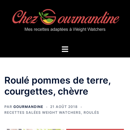
Aller
au
contenu
Ouvrir/fermer
le
menu
Roulé pommes de terre,
courgettes, chèvre
PAR
GOURMANDINE
21 AOÛT 2018
RECETTES SALÉES WEIGHT WATCHERS
,
ROULÉS