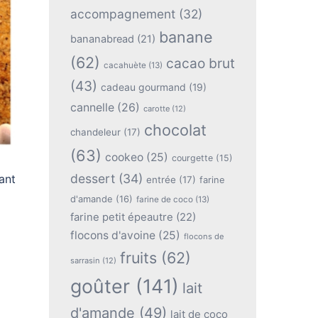
accompagnement
(32)
banane
bananabread
(21)
(62)
cacao brut
cacahuète
(13)
(43)
cadeau gourmand
(19)
cannelle
(26)
carotte
(12)
chocolat
chandeleur
(17)
(63)
cookeo
(25)
courgette
(15)
dessert
(34)
ant
entrée
(17)
farine
d'amande
(16)
farine de coco
(13)
farine petit épeautre
(22)
flocons d'avoine
(25)
flocons de
fruits
(62)
sarrasin
(12)
goûter
(141)
lait
d'amande
(49)
lait de coco