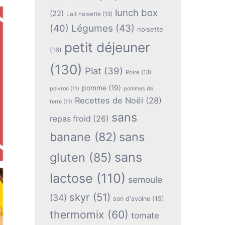
lunch box
(22)
Lait noisette
(13)
(40)
Légumes
(43)
noisette
petit déjeuner
(16)
(130)
Plat
(39)
Poire
(13)
pomme
(19)
poivron
(11)
pommes de
Recettes de Noël
(28)
terre
(11)
sans
repas froid
(26)
banane
(82)
sans
sans
gluten
(85)
lactose
(110)
semoule
skyr
(51)
(34)
son d'avoine
(15)
thermomix
(60)
tomate