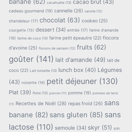
banane
(62)
cacao brut
(43)
cacahuète
(13)
cannelle
(26)
cadeau gourmand
(19)
carotte
(12)
chocolat
(63)
cookeo
(25)
chandeleur
(17)
dessert
(34)
entrée
(17)
farine d'amande
courgette
(15)
flocons
farine petit épeautre
(22)
(16)
farine de coco
(13)
fruits
(62)
d'avoine
(25)
flocons de sarrasin
(12)
goûter
(141)
lait d'amande
(49)
lait de
lunch box
(40)
Légumes
coco
(22)
Lait noisette
(13)
petit déjeuner
(130)
(43)
noisette
(16)
Plat
(39)
pomme
(19)
Poire
(13)
poivron
(11)
pommes de terre
sans
Recettes de Noël
(28)
repas froid
(26)
(11)
sans
banane
(82)
sans gluten
(85)
lactose
(110)
skyr
(51)
semoule
(34)
son