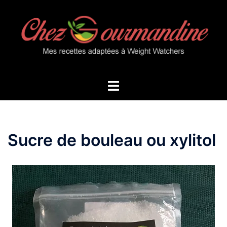
Aller
au
contenu
Ouvrir/fermer
le
menu
Sucre de bouleau ou xylitol