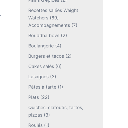
Pains d'épices
(2)
Recettes salées Weight
.
Watchers
(69)
Accompagnements
(7)
Bouddha bowl
(2)
Boulangerie
(4)
Burgers et tacos
(2)
Cakes salés
(6)
Lasagnes
(3)
Pâtes à tarte
(1)
Plats
(22)
Quiches, clafoutis, tartes,
pizzas
(3)
Roulés
(1)