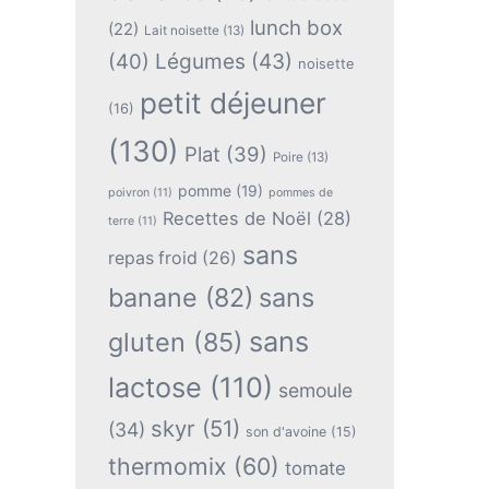
lunch box
(22)
Lait noisette
(13)
(40)
Légumes
(43)
noisette
petit déjeuner
(16)
(130)
Plat
(39)
Poire
(13)
pomme
(19)
poivron
(11)
pommes de
Recettes de Noël
(28)
terre
(11)
sans
repas froid
(26)
banane
(82)
sans
sans
gluten
(85)
lactose
(110)
semoule
skyr
(51)
(34)
son d'avoine
(15)
thermomix
(60)
tomate