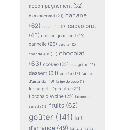
accompagnement
(32)
banane
bananabread
(21)
(62)
cacao brut
cacahuète
(13)
(43)
cadeau gourmand
(19)
cannelle
(26)
carotte
(12)
chocolat
chandeleur
(17)
(63)
cookeo
(25)
courgette
(15)
dessert
(34)
entrée
(17)
farine
d'amande
(16)
farine de coco
(13)
farine petit épeautre
(22)
flocons d'avoine
(25)
flocons de
fruits
(62)
sarrasin
(12)
goûter
(141)
lait
d'amande
(49)
lait de coco