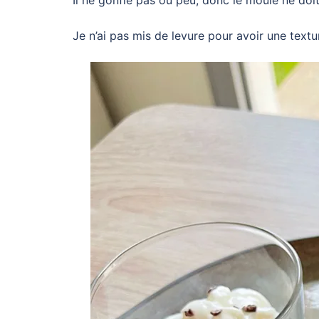
Il ne gonfle pas ou peu, donc le moule ne doi
Je n’ai pas mis de levure pour avoir une tex