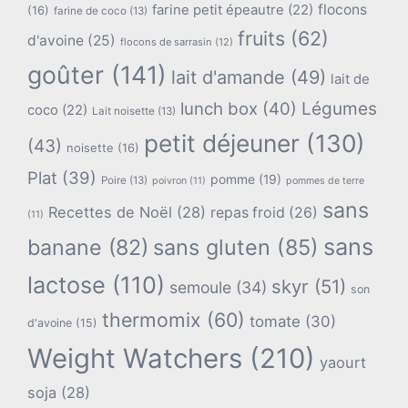
flocons
farine petit épeautre
(22)
(16)
farine de coco
(13)
fruits
(62)
d'avoine
(25)
flocons de sarrasin
(12)
goûter
(141)
lait d'amande
(49)
lait de
lunch box
(40)
Légumes
coco
(22)
Lait noisette
(13)
petit déjeuner
(130)
(43)
noisette
(16)
Plat
(39)
pomme
(19)
Poire
(13)
poivron
(11)
pommes de terre
sans
Recettes de Noël
(28)
repas froid
(26)
(11)
sans
banane
(82)
sans gluten
(85)
lactose
(110)
skyr
(51)
semoule
(34)
son
thermomix
(60)
tomate
(30)
d'avoine
(15)
Weight Watchers
(210)
yaourt
soja
(28)