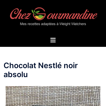
Aller
au
contenu
Ouvrir/fermer
le
menu
Chocolat Nestlé noir
absolu