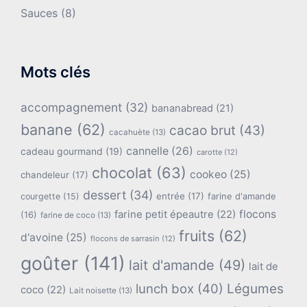
Sauces
(8)
Mots clés
accompagnement
(32)
bananabread
(21)
banane
(62)
cacao brut
(43)
cacahuète
(13)
cannelle
(26)
cadeau gourmand
(19)
carotte
(12)
chocolat
(63)
cookeo
(25)
chandeleur
(17)
dessert
(34)
entrée
(17)
farine d'amande
courgette
(15)
flocons
farine petit épeautre
(22)
(16)
farine de coco
(13)
fruits
(62)
d'avoine
(25)
flocons de sarrasin
(12)
goûter
(141)
lait d'amande
(49)
lait de
lunch box
(40)
Légumes
coco
(22)
Lait noisette
(13)