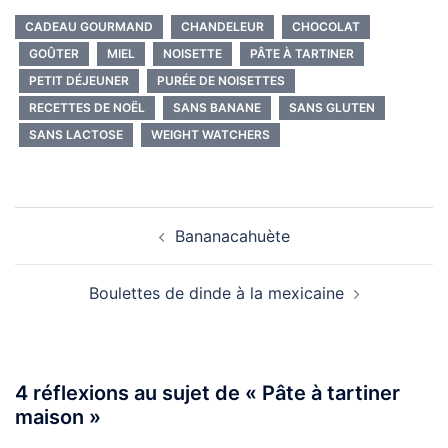
CADEAU GOURMAND
CHANDELEUR
CHOCOLAT
GOÛTER
MIEL
NOISETTE
PÂTE À TARTINER
PETIT DÉJEUNER
PURÉE DE NOISETTES
RECETTES DE NOËL
SANS BANANE
SANS GLUTEN
SANS LACTOSE
WEIGHT WATCHERS
Navigation
Bananacahuète
d’article
Boulettes de dinde à la mexicaine
4 réflexions au sujet de «
Pâte à tartiner
maison
»