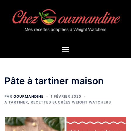
Aller
au
contenu
Ouvrir/fermer
le
menu
Pâte à tartiner maison
PAR
GOURMANDINE
1 FÉVRIER 2020
A TARTINER
,
RECETTES SUCRÉES WEIGHT WATCHERS