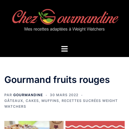
Aller
au
contenu
Ouvrir/fermer
le
menu
Gourmand fruits rouges
PAR
GOURMANDINE
30 MARS 2022
GÂTEAUX, CAKES, MUFFINS
,
RECETTES SUCRÉES WEIGHT
WATCHERS