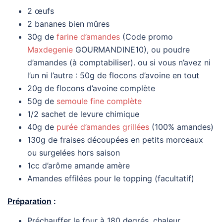
2 œufs
2 bananes bien mûres
30g de
farine d’amandes
(Code promo
Maxdegenie
GOURMANDINE10), ou poudre
d’amandes (à comptabiliser). ou si vous n’avez ni
l’un ni l’autre : 50g de flocons d’avoine en tout
20g de flocons d’avoine complète
50g de
semoule fine complète
1/2 sachet de levure chimique
40g de
purée d’amandes grillées
(100% amandes)
130g de fraises découpées en petits morceaux
ou surgelées hors saison
1cc d’arôme amande amère
Amandes effilées pour le topping (facultatif)
Préparation
:
Préchauffer le four à 180 degrés, chaleur