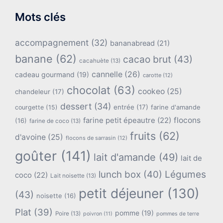
Mots clés
accompagnement
(32)
bananabread
(21)
banane
(62)
cacao brut
(43)
cacahuète
(13)
cannelle
(26)
cadeau gourmand
(19)
carotte
(12)
chocolat
(63)
cookeo
(25)
chandeleur
(17)
dessert
(34)
entrée
(17)
farine d'amande
courgette
(15)
flocons
farine petit épeautre
(22)
(16)
farine de coco
(13)
fruits
(62)
d'avoine
(25)
flocons de sarrasin
(12)
goûter
(141)
lait d'amande
(49)
lait de
lunch box
(40)
Légumes
coco
(22)
Lait noisette
(13)
petit déjeuner
(130)
(43)
noisette
(16)
Plat
(39)
pomme
(19)
Poire
(13)
poivron
(11)
pommes de terre