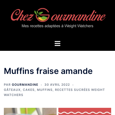
Aller
au
contenu
Ouvrir/fermer
le
menu
Muffins fraise amande
PAR
GOURMANDINE
30 AVRIL 2022
GÂTEAUX, CAKES, MUFFINS
,
RECETTES SUCRÉES WEIGHT
WATCHERS