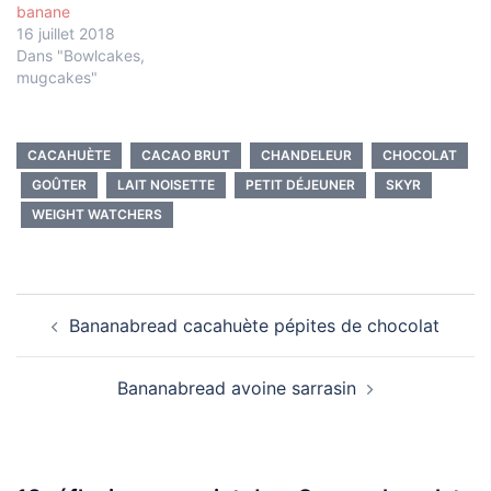
banane
16 juillet 2018
Dans "Bowlcakes,
mugcakes"
CACAHUÈTE
CACAO BRUT
CHANDELEUR
CHOCOLAT
GOÛTER
LAIT NOISETTE
PETIT DÉJEUNER
SKYR
WEIGHT WATCHERS
Navigation
Bananabread cacahuète pépites de chocolat
d’article
Bananabread avoine sarrasin