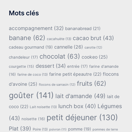
Mots clés
accompagnement
(32)
bananabread
(21)
banane
(62)
cacao brut
(43)
cacahuète
(13)
cannelle
(26)
cadeau gourmand
(19)
carotte
(12)
chocolat
(63)
cookeo
(25)
chandeleur
(17)
dessert
(34)
entrée
(17)
farine d'amande
courgette
(15)
flocons
farine petit épeautre
(22)
(16)
farine de coco
(13)
fruits
(62)
d'avoine
(25)
flocons de sarrasin
(12)
goûter
(141)
lait d'amande
(49)
lait de
lunch box
(40)
Légumes
coco
(22)
Lait noisette
(13)
petit déjeuner
(130)
(43)
noisette
(16)
Plat
(39)
pomme
(19)
Poire
(13)
poivron
(11)
pommes de terre