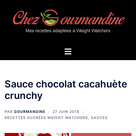
Aller
au
contenu
Ouvrir/fermer
le
menu
Sauce chocolat cacahuète
crunchy
PAR
GOURMANDINE
27 JUIN 2018
RECETTES SUCRÉES WEIGHT WATCHERS
,
SAUCES