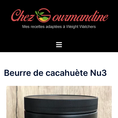
Aller
au
contenu
Ouvrir/fermer
le
menu
Beurre de cacahuète Nu3