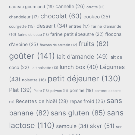
cannelle
(26)
cadeau gourmand
(19)
carotte
(12)
chocolat
(63)
cookeo
(25)
chandeleur
(17)
dessert
(34)
entrée
(17)
farine d'amande
courgette
(15)
flocons
farine petit épeautre
(22)
(16)
farine de coco
(13)
fruits
(62)
d'avoine
(25)
flocons de sarrasin
(12)
goûter
(141)
lait d'amande
(49)
lait de
lunch box
(40)
Légumes
coco
(22)
Lait noisette
(13)
petit déjeuner
(130)
(43)
noisette
(16)
Plat
(39)
pomme
(19)
Poire
(13)
poivron
(11)
pommes de terre
sans
Recettes de Noël
(28)
repas froid
(26)
(11)
sans
banane
(82)
sans gluten
(85)
lactose
(110)
skyr
(51)
semoule
(34)
son