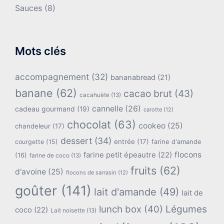
Sauces
(8)
Mots clés
accompagnement
(32)
bananabread
(21)
banane
(62)
cacao brut
(43)
cacahuète
(13)
cannelle
(26)
cadeau gourmand
(19)
carotte
(12)
chocolat
(63)
cookeo
(25)
chandeleur
(17)
dessert
(34)
entrée
(17)
farine d'amande
courgette
(15)
flocons
farine petit épeautre
(22)
(16)
farine de coco
(13)
fruits
(62)
d'avoine
(25)
flocons de sarrasin
(12)
goûter
(141)
lait d'amande
(49)
lait de
lunch box
(40)
Légumes
coco
(22)
Lait noisette
(13)