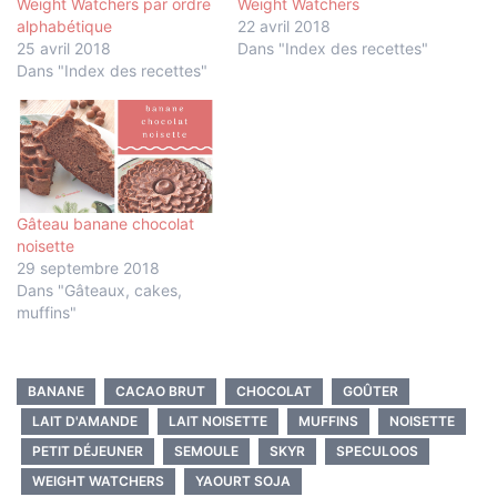
Weight Watchers par ordre
Weight Watchers
alphabétique
22 avril 2018
25 avril 2018
Dans "Index des recettes"
Dans "Index des recettes"
Gâteau banane chocolat
noisette
29 septembre 2018
Dans "Gâteaux, cakes,
muffins"
BANANE
CACAO BRUT
CHOCOLAT
GOÛTER
LAIT D'AMANDE
LAIT NOISETTE
MUFFINS
NOISETTE
PETIT DÉJEUNER
SEMOULE
SKYR
SPECULOOS
WEIGHT WATCHERS
YAOURT SOJA