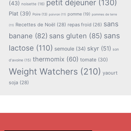
petit déjeuner
(130)
(43)
noisette
(16)
Plat
(39)
pomme
(19)
Poire
(13)
poivron
(11)
pommes de terre
sans
Recettes de Noël
(28)
repas froid
(26)
(11)
sans
banane
(82)
sans gluten
(85)
lactose
(110)
skyr
(51)
semoule
(34)
son
thermomix
(60)
tomate
(30)
d'avoine
(15)
Weight Watchers
(210)
yaourt
soja
(28)