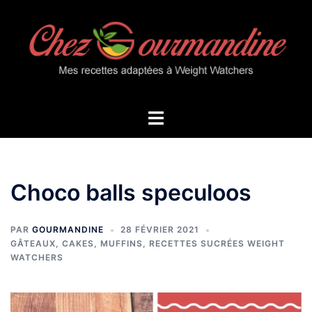
Aller
au
contenu
Ouvrir/fermer
le
menu
Choco balls speculoos
PAR
GOURMANDINE
28 FÉVRIER 2021
GÂTEAUX, CAKES, MUFFINS
,
RECETTES SUCRÉES WEIGHT
WATCHERS