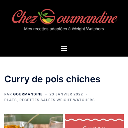
Aller
au
contenu
Ouvrir/fermer
le
menu
Curry de pois chiches
PAR
GOURMANDINE
23 JANVIER 2022
PLATS
,
RECETTES SALÉES WEIGHT WATCHERS