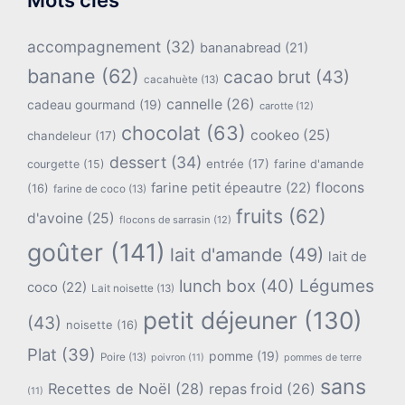
Mots clés
accompagnement
(32)
bananabread
(21)
banane
(62)
cacao brut
(43)
cacahuète
(13)
cannelle
(26)
cadeau gourmand
(19)
carotte
(12)
chocolat
(63)
cookeo
(25)
chandeleur
(17)
dessert
(34)
entrée
(17)
farine d'amande
courgette
(15)
flocons
farine petit épeautre
(22)
(16)
farine de coco
(13)
fruits
(62)
d'avoine
(25)
flocons de sarrasin
(12)
goûter
(141)
lait d'amande
(49)
lait de
lunch box
(40)
Légumes
coco
(22)
Lait noisette
(13)
petit déjeuner
(130)
(43)
noisette
(16)
Plat
(39)
pomme
(19)
Poire
(13)
poivron
(11)
pommes de terre
sans
Recettes de Noël
(28)
repas froid
(26)
(11)