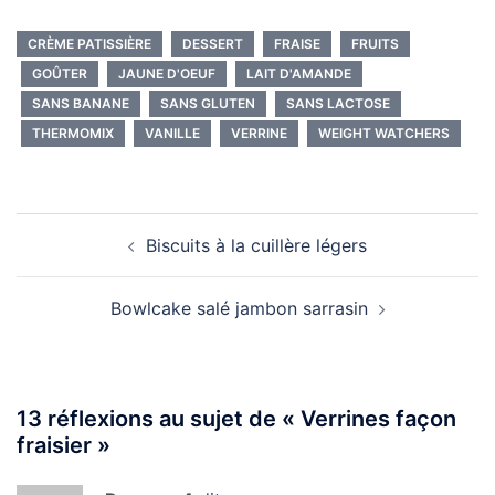
CRÈME PATISSIÈRE
DESSERT
FRAISE
FRUITS
GOÛTER
JAUNE D'OEUF
LAIT D'AMANDE
SANS BANANE
SANS GLUTEN
SANS LACTOSE
THERMOMIX
VANILLE
VERRINE
WEIGHT WATCHERS
Navigation
Biscuits à la cuillère légers
d’article
Bowlcake salé jambon sarrasin
13 réflexions au sujet de «
Verrines façon
fraisier
»