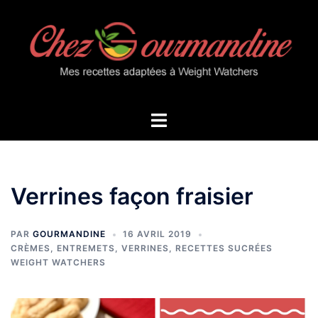
Aller
au
contenu
Ouvrir/fermer
le
menu
Verrines façon fraisier
PAR
GOURMANDINE
16 AVRIL 2019
CRÈMES, ENTREMETS, VERRINES
,
RECETTES SUCRÉES
WEIGHT WATCHERS