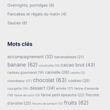
Overnights, porridges
(9)
Pancakes et régals du matin
(4)
Sauces
(8)
Mots clés
accompagnement
(32)
bananabread
(21)
banane
(62)
cacao brut
(43)
cacahuète
(13)
cannelle
(26)
cadeau gourmand
(19)
carotte
(12)
chocolat
(63)
cookeo
(25)
chandeleur
(17)
dessert
(34)
entrée
(17)
farine d'amande
courgette
(15)
flocons
farine petit épeautre
(22)
(16)
farine de coco
(13)
fruits
(62)
d'avoine
(25)
flocons de sarrasin
(12)