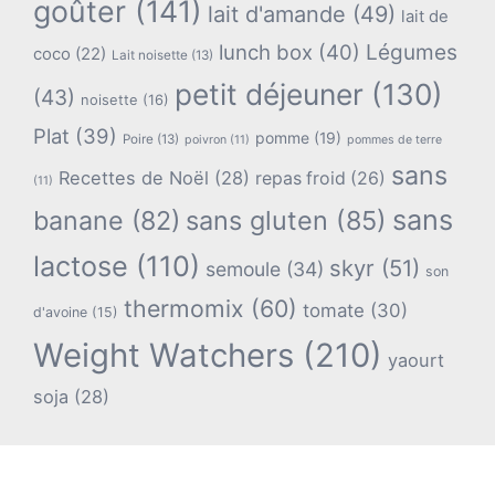
goûter
(141)
lait d'amande
(49)
lait de
lunch box
(40)
Légumes
coco
(22)
Lait noisette
(13)
petit déjeuner
(130)
(43)
noisette
(16)
Plat
(39)
pomme
(19)
Poire
(13)
poivron
(11)
pommes de terre
sans
Recettes de Noël
(28)
repas froid
(26)
(11)
sans
banane
(82)
sans gluten
(85)
lactose
(110)
skyr
(51)
semoule
(34)
son
thermomix
(60)
tomate
(30)
d'avoine
(15)
Weight Watchers
(210)
yaourt
soja
(28)