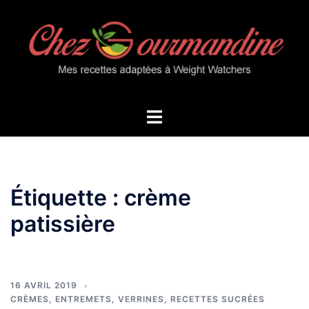
Aller
au
contenu
Ouvrir/fermer
le
menu
Étiquette :
crème
patissière
16 AVRIL 2019
CRÈMES, ENTREMETS, VERRINES
,
RECETTES SUCRÉES