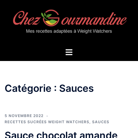
Aller
au
contenu
Ouvrir/fermer
le
menu
Catégorie :
Sauces
5 NOVEMBRE 2022
RECETTES SUCRÉES WEIGHT WATCHERS
,
SAUCES
Sauce chocolat amande