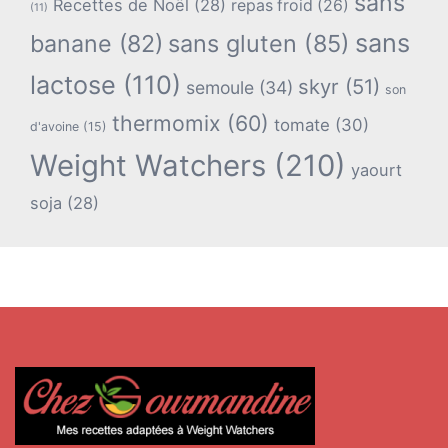
sans
Recettes de Noël
(28)
repas froid
(26)
(11)
sans
banane
(82)
sans gluten
(85)
lactose
(110)
skyr
(51)
semoule
(34)
son
thermomix
(60)
tomate
(30)
d'avoine
(15)
Weight Watchers
(210)
yaourt
soja
(28)