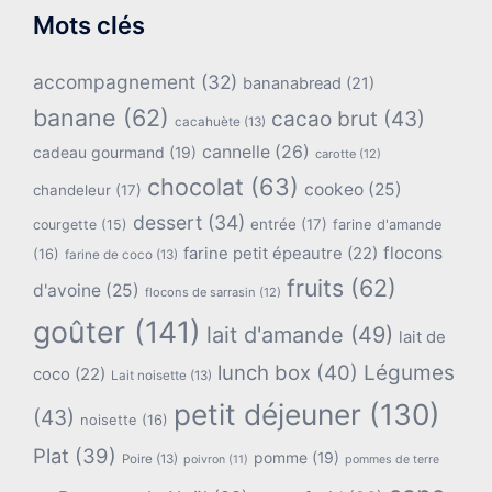
Mots clés
accompagnement
(32)
bananabread
(21)
banane
(62)
cacao brut
(43)
cacahuète
(13)
cannelle
(26)
cadeau gourmand
(19)
carotte
(12)
chocolat
(63)
cookeo
(25)
chandeleur
(17)
dessert
(34)
entrée
(17)
farine d'amande
courgette
(15)
flocons
farine petit épeautre
(22)
(16)
farine de coco
(13)
fruits
(62)
d'avoine
(25)
flocons de sarrasin
(12)
goûter
(141)
lait d'amande
(49)
lait de
lunch box
(40)
Légumes
coco
(22)
Lait noisette
(13)
petit déjeuner
(130)
(43)
noisette
(16)
Plat
(39)
pomme
(19)
Poire
(13)
poivron
(11)
pommes de terre