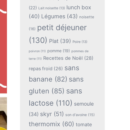
lunch box
(22)
Lait noisette
(13)
(40)
Légumes
(43)
noisette
petit déjeuner
(16)
(130)
Plat
(39)
Poire
(13)
pomme
(19)
poivron
(11)
pommes de
Recettes de Noël
(28)
terre
(11)
sans
repas froid
(26)
banane
(82)
sans
sans
gluten
(85)
lactose
(110)
semoule
skyr
(51)
(34)
son d'avoine
(15)
thermomix
(60)
tomate