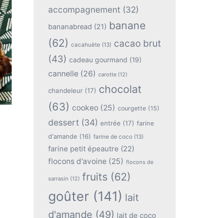
accompagnement
(32)
banane
bananabread
(21)
(62)
cacao brut
cacahuète
(13)
(43)
cadeau gourmand
(19)
cannelle
(26)
carotte
(12)
chocolat
chandeleur
(17)
(63)
cookeo
(25)
courgette
(15)
dessert
(34)
entrée
(17)
farine
d'amande
(16)
farine de coco
(13)
farine petit épeautre
(22)
flocons d'avoine
(25)
flocons de
fruits
(62)
sarrasin
(12)
goûter
(141)
lait
d'amande
(49)
lait de coco