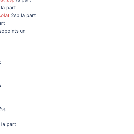
la part
olat
2sp la part
art
sopoints un
t
p
sp
la part