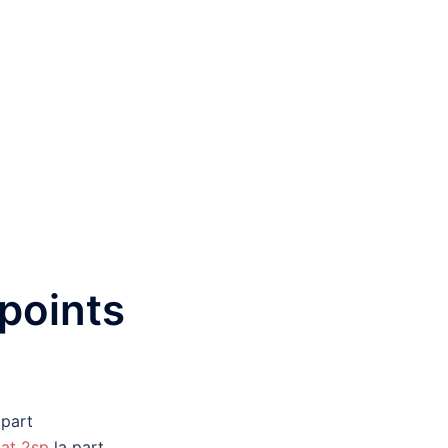
 points
 part
lat 2sp
la part