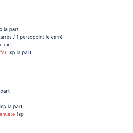
p la part
arrés / 1 persopoint le carré
a part
fs)
1sp la part
 part
sp la part
cahuète
1sp