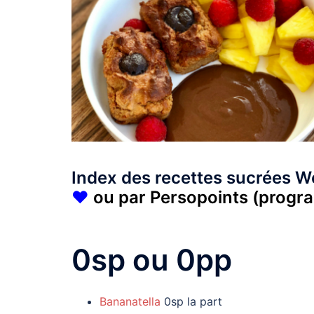
Index des recettes sucrées 
♥
ou par Persopoints (prog
0sp ou 0pp
Bananatella
0sp la part