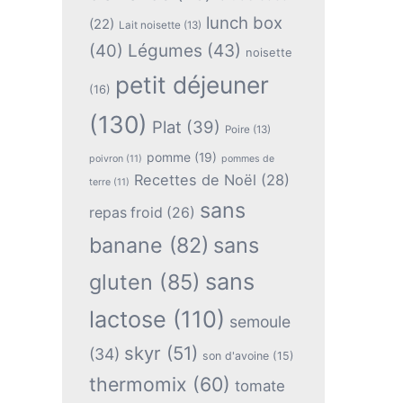
lunch box
(22)
Lait noisette
(13)
(40)
Légumes
(43)
noisette
petit déjeuner
(16)
(130)
Plat
(39)
Poire
(13)
pomme
(19)
poivron
(11)
pommes de
Recettes de Noël
(28)
terre
(11)
sans
repas froid
(26)
banane
(82)
sans
sans
gluten
(85)
lactose
(110)
semoule
skyr
(51)
(34)
son d'avoine
(15)
thermomix
(60)
tomate