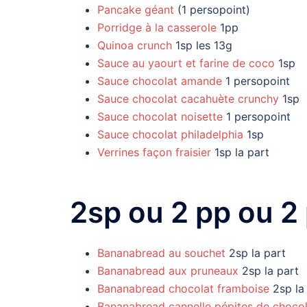
Pancake géant
(1 persopoint)
Porridge à la casserole
1pp
Quinoa crunch
1sp les 13g
Sauce au yaourt et farine de coco
1sp
Sauce chocolat amande
1 persopoint
Sauce chocolat cacahuète crunchy
1sp
Sauce chocolat noisette
1 persopoint
Sauce chocolat philadelphia
1sp
Verrines façon fraisier
1sp la part
2sp ou 2 pp ou 2
Bananabread au souchet
2sp la part
Bananabread aux pruneaux
2sp la part
Bananabread chocolat framboise
2sp la
Bananabread cannelle pépites de choco