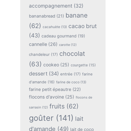
accompagnement
(32)
banane
bananabread
(21)
(62)
cacao brut
cacahuète
(13)
(43)
cadeau gourmand
(19)
cannelle
(26)
carotte
(12)
chocolat
chandeleur
(17)
(63)
cookeo
(25)
courgette
(15)
dessert
(34)
entrée
(17)
farine
d'amande
(16)
farine de coco
(13)
farine petit épeautre
(22)
flocons d'avoine
(25)
flocons de
fruits
(62)
sarrasin
(12)
goûter
(141)
lait
d'amande
(49)
lait de coco