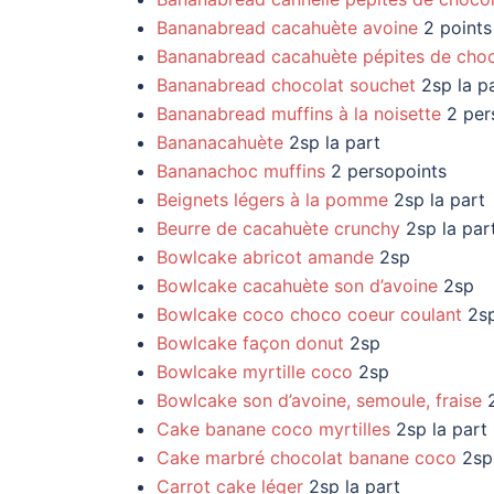
Bananabread cacahuète avoine
2 points 
Bananabread cacahuète pépites de choc
Bananabread chocolat souchet
2sp la p
Bananabread muffins à la noisette
2 per
Bananacahuète
2sp la part
Bananachoc muffins
2 persopoints
Beignets légers à la pomme
2sp la part
Beurre de cacahuète crunchy
2sp la par
Bowlcake abricot amande
2sp
Bowlcake cacahuète son d’avoine
2sp
Bowlcake coco choco coeur coulant
2s
Bowlcake façon donut
2sp
Bowlcake myrtille coco
2sp
Bowlcake son d’avoine, semoule, fraise
2
Cake banane coco myrtilles
2sp la part
Cake marbré chocolat banane coco
2sp 
Carrot cake léger
2sp la part