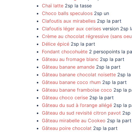
Chaï latte
2sp la tasse
Choco balls speculoos
2sp un
Clafoutis aux mirabelles
2sp la part
Clafoutis léger aux cerises
version 2sp l
Crème au chocolat régressive (sans oeu
Délice épicé
2sp la part
Fondant chocohuète
2 persopoints la pa
Gâteau au fromage blanc
2sp la part
Gâteau banane amande
2sp la part
Gâteau banane chocolat noisette
2sp la
Gâteau banane coco rhum
2sp la part
Gâteau banane framboise coco
2sp la p
Gâteau choco cerise
2sp la part
Gâteau du sud à l’orange allégé
2sp la p
Gâteau du sud revisité citron pavot
2sp 
Gâteau mirabelle au Cookeo
2sp la part
Gâteau poire chocolat
2sp la part