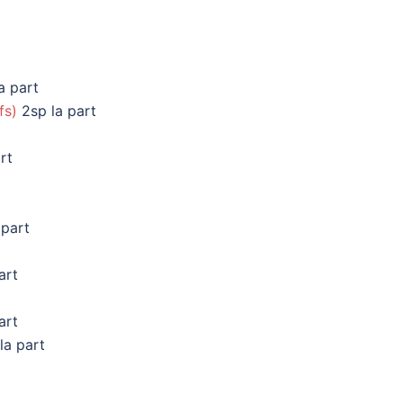
a part
fs)
2sp la part
rt
 part
art
art
la part