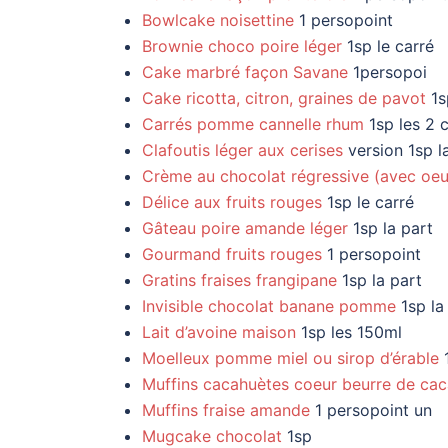
Bowlcake noisettine
1 persopoint
Brownie choco poire léger
1sp le carré
Cake marbré façon Savane
1persopoi
Cake ricotta, citron, graines de pavot
1s
Carrés pomme cannelle rhum
1sp les 2 c
Clafoutis léger aux cerises
version 1sp l
Crème au chocolat régressive (avec oeu
Délice aux fruits rouges
1sp le carré
Gâteau poire amande léger
1sp la part
Gourmand fruits rouges
1 persopoint
Gratins fraises frangipane
1sp la part
Invisible chocolat banane pomme
1sp la
Lait d’avoine maison
1sp les 150ml
Moelleux pomme miel ou sirop d’érable
1
Muffins cacahuètes coeur beurre de ca
Muffins fraise amande
1 persopoint un
Mugcake chocolat
1sp