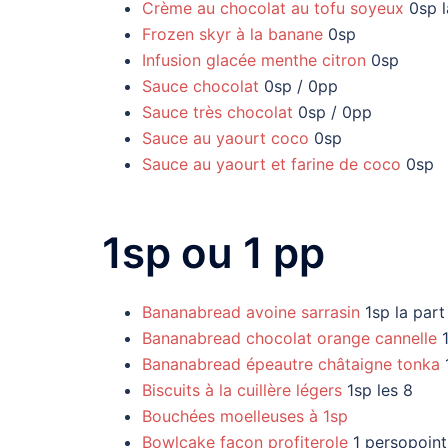
Crème au chocolat au tofu soyeux
0sp l
Frozen skyr à la banane
0sp
Infusion glacée menthe citron
0sp
Sauce chocolat
0sp / 0pp
Sauce très chocolat
0sp / 0pp
Sauce au yaourt coco
0sp
Sauce au yaourt et farine de coco
0sp
1sp ou 1 pp
Bananabread avoine sarrasin
1sp la part
Bananabread chocolat orange cannelle
1
Bananabread épeautre châtaigne tonka
1
Biscuits à la cuillère légers
1sp les 8
Bouchées moelleuses à 1sp
Bowlcake façon profiterole
1 persopoint