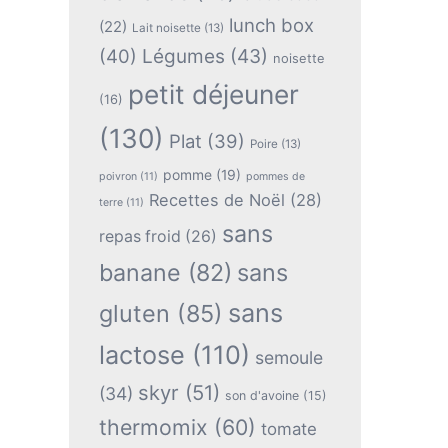
lunch box
(22)
Lait noisette
(13)
(40)
Légumes
(43)
noisette
petit déjeuner
(16)
(130)
Plat
(39)
Poire
(13)
pomme
(19)
poivron
(11)
pommes de
Recettes de Noël
(28)
terre
(11)
sans
repas froid
(26)
banane
(82)
sans
sans
gluten
(85)
lactose
(110)
semoule
skyr
(51)
(34)
son d'avoine
(15)
thermomix
(60)
tomate