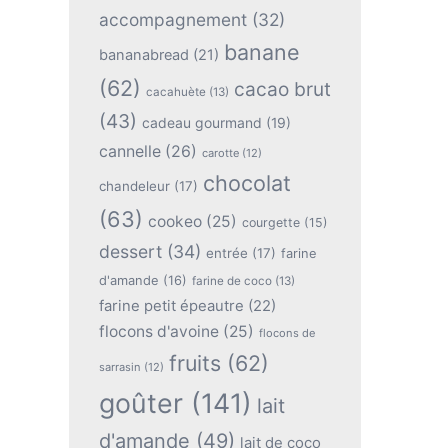
accompagnement
(32)
banane
bananabread
(21)
(62)
cacao brut
cacahuète
(13)
(43)
cadeau gourmand
(19)
cannelle
(26)
carotte
(12)
chocolat
chandeleur
(17)
(63)
cookeo
(25)
courgette
(15)
dessert
(34)
entrée
(17)
farine
d'amande
(16)
farine de coco
(13)
farine petit épeautre
(22)
flocons d'avoine
(25)
flocons de
fruits
(62)
sarrasin
(12)
goûter
(141)
lait
d'amande
(49)
lait de coco