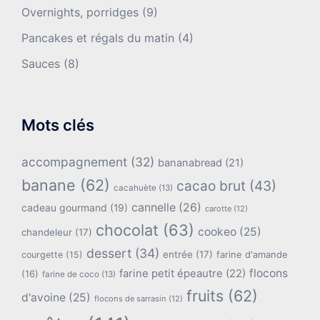
Overnights, porridges
(9)
Pancakes et régals du matin
(4)
Sauces
(8)
Mots clés
accompagnement
(32)
bananabread
(21)
banane
(62)
cacao brut
(43)
cacahuète
(13)
cannelle
(26)
cadeau gourmand
(19)
carotte
(12)
chocolat
(63)
cookeo
(25)
chandeleur
(17)
dessert
(34)
entrée
(17)
farine d'amande
courgette
(15)
flocons
farine petit épeautre
(22)
(16)
farine de coco
(13)
fruits
(62)
d'avoine
(25)
flocons de sarrasin
(12)