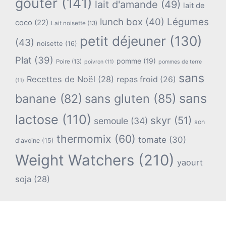
goûter
(141)
lait d'amande
(49)
lait de
lunch box
(40)
Légumes
coco
(22)
Lait noisette
(13)
petit déjeuner
(130)
(43)
noisette
(16)
Plat
(39)
pomme
(19)
Poire
(13)
poivron
(11)
pommes de terre
sans
Recettes de Noël
(28)
repas froid
(26)
(11)
sans
banane
(82)
sans gluten
(85)
lactose
(110)
skyr
(51)
semoule
(34)
son
thermomix
(60)
tomate
(30)
d'avoine
(15)
Weight Watchers
(210)
yaourt
soja
(28)