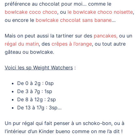
préférence au chocolat pour moi… comme le
bowlcake coco choco
, ou
le bowlcake choco noisette
,
ou encore le
bowlcake chocolat sans banane
…
Mais on peut aussi la tartiner sur des
pancakes,
ou un
régal du matin
, des
crêpes à l’orange
, ou tout autre
gâteau ou bowlcake.
Voici les sp Weight Watchers
:
De 0 à 2g : 0sp
De 3 à 7g : 1sp
De 8 à 12g : 2sp
De 13 à 17g : 3sp…
Un pur régal qui fait penser à un schoko-bon, ou à
l’intérieur d’un Kinder bueno comme on me l’a dit !