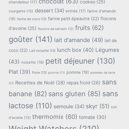
chocolat
(63)
cookeo
(25)
chandeleur
(17)
dessert
(34)
entrée
(17)
farine d'amande
courgette
(15)
flocons
farine petit épeautre
(22)
(16)
farine de coco
(13)
fruits
(62)
d'avoine
(25)
flocons de sarrasin
(12)
goûter
(141)
lait d'amande
(49)
lait de
lunch box
(40)
Légumes
coco
(22)
Lait noisette
(13)
petit déjeuner
(130)
(43)
noisette
(16)
Plat
(39)
pomme
(19)
Poire
(13)
poivron
(11)
pommes de terre
sans
Recettes de Noël
(28)
repas froid
(26)
(11)
sans
banane
(82)
sans gluten
(85)
lactose
(110)
skyr
(51)
semoule
(34)
son
thermomix
(60)
tomate
(30)
d'avoine
(15)
Weight Watchers
(210)