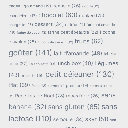
cannelle
(26)
cadeau gourmand
(19)
carotte
(12)
chocolat
(63)
cookeo
(25)
chandeleur
(17)
dessert
(34)
entrée
(17)
farine d'amande
courgette
(15)
flocons
farine petit épeautre
(22)
(16)
farine de coco
(13)
fruits
(62)
d'avoine
(25)
flocons de sarrasin
(12)
goûter
(141)
lait d'amande
(49)
lait de
lunch box
(40)
Légumes
coco
(22)
Lait noisette
(13)
petit déjeuner
(130)
(43)
noisette
(16)
Plat
(39)
pomme
(19)
Poire
(13)
poivron
(11)
pommes de terre
sans
Recettes de Noël
(28)
repas froid
(26)
(11)
sans
banane
(82)
sans gluten
(85)
lactose
(110)
skyr
(51)
semoule
(34)
son