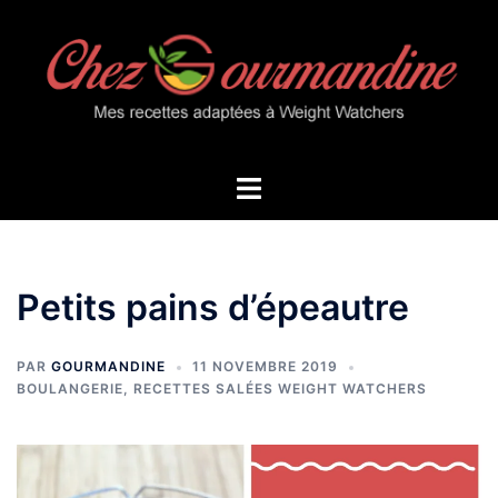
Aller
au
contenu
Ouvrir/fermer
le
menu
Petits pains d’épeautre
PAR
GOURMANDINE
11 NOVEMBRE 2019
BOULANGERIE
,
RECETTES SALÉES WEIGHT WATCHERS