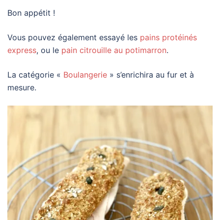
Bon appétit !
Vous pouvez également essayé les
pains protéinés
express
, ou le
pain citrouille au potimarron
.
La catégorie «
Boulangerie
» s’enrichira au fur et à
mesure.