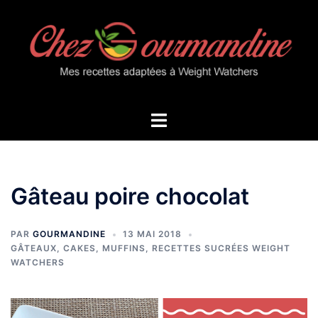
Aller
au
contenu
Ouvrir/fermer
le
menu
Gâteau poire chocolat
PAR
GOURMANDINE
13 MAI 2018
GÂTEAUX, CAKES, MUFFINS
,
RECETTES SUCRÉES WEIGHT
WATCHERS