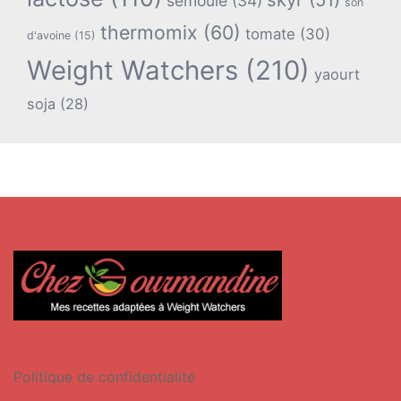
semoule
(34)
son
thermomix
(60)
tomate
(30)
d'avoine
(15)
Weight Watchers
(210)
yaourt
soja
(28)
Politique de confidentialité