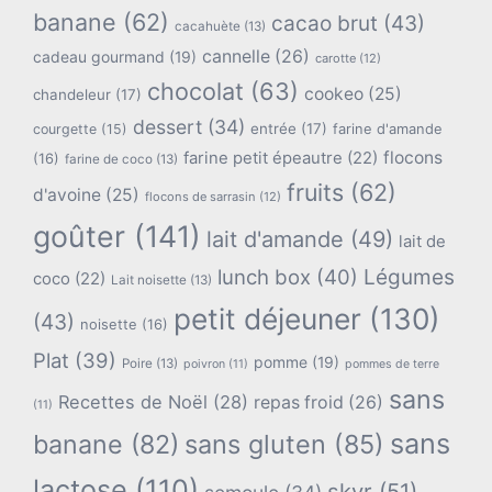
banane
(62)
cacao brut
(43)
cacahuète
(13)
cannelle
(26)
cadeau gourmand
(19)
carotte
(12)
chocolat
(63)
cookeo
(25)
chandeleur
(17)
dessert
(34)
entrée
(17)
farine d'amande
courgette
(15)
flocons
farine petit épeautre
(22)
(16)
farine de coco
(13)
fruits
(62)
d'avoine
(25)
flocons de sarrasin
(12)
goûter
(141)
lait d'amande
(49)
lait de
lunch box
(40)
Légumes
coco
(22)
Lait noisette
(13)
petit déjeuner
(130)
(43)
noisette
(16)
Plat
(39)
pomme
(19)
Poire
(13)
poivron
(11)
pommes de terre
sans
Recettes de Noël
(28)
repas froid
(26)
(11)
sans
banane
(82)
sans gluten
(85)
lactose
(110)
skyr
(51)