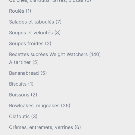
Quiches, clafoutis, tartes, pizzas
(3)
Roulés
(1)
Salades et taboulés
(7)
Soupes et veloutés
(8)
Soupes froides
(2)
Recettes sucrées Weight Watchers
(140)
A tartiner
(5)
Bananabread
(5)
Biscuits
(1)
Boissons
(2)
Bowlcakes, mugcakes
(26)
Clafoutis
(3)
Crèmes, entremets, verrines
(6)