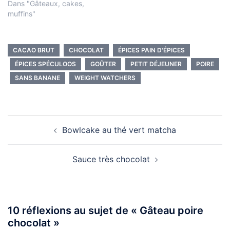
Dans "Gâteaux, cakes,
muffins"
CACAO BRUT
CHOCOLAT
ÉPICES PAIN D'ÉPICES
ÉPICES SPÉCULOOS
GOÛTER
PETIT DÉJEUNER
POIRE
SANS BANANE
WEIGHT WATCHERS
Navigation
Bowlcake au thé vert matcha
d’article
Sauce très chocolat
10 réflexions au sujet de «
Gâteau poire
chocolat
»