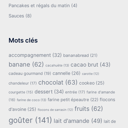
Pancakes et régals du matin
(4)
Sauces
(8)
Mots clés
accompagnement
(32)
bananabread
(21)
banane
(62)
cacao brut
(43)
cacahuète
(13)
cannelle
(26)
cadeau gourmand
(19)
carotte
(12)
chocolat
(63)
cookeo
(25)
chandeleur
(17)
dessert
(34)
entrée
(17)
farine d'amande
courgette
(15)
flocons
farine petit épeautre
(22)
(16)
farine de coco
(13)
fruits
(62)
d'avoine
(25)
flocons de sarrasin
(12)
goûter
(141)
lait d'amande
(49)
lait de