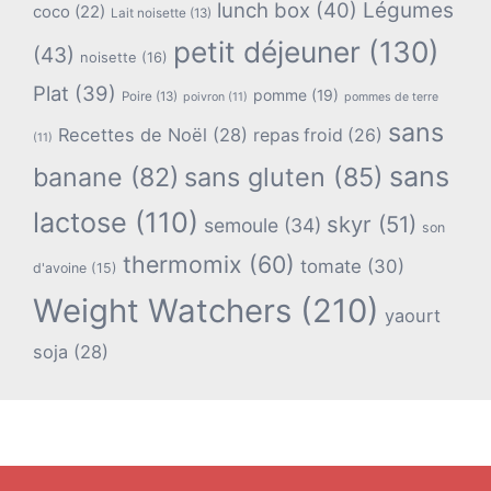
lunch box
(40)
Légumes
coco
(22)
Lait noisette
(13)
petit déjeuner
(130)
(43)
noisette
(16)
Plat
(39)
pomme
(19)
Poire
(13)
poivron
(11)
pommes de terre
sans
Recettes de Noël
(28)
repas froid
(26)
(11)
sans
banane
(82)
sans gluten
(85)
lactose
(110)
skyr
(51)
semoule
(34)
son
thermomix
(60)
tomate
(30)
d'avoine
(15)
Weight Watchers
(210)
yaourt
soja
(28)