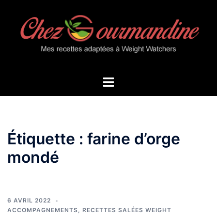
Aller
au
contenu
Ouvrir/fermer
le
menu
Étiquette :
farine d’orge
mondé
6 AVRIL 2022
ACCOMPAGNEMENTS
,
RECETTES SALÉES WEIGHT