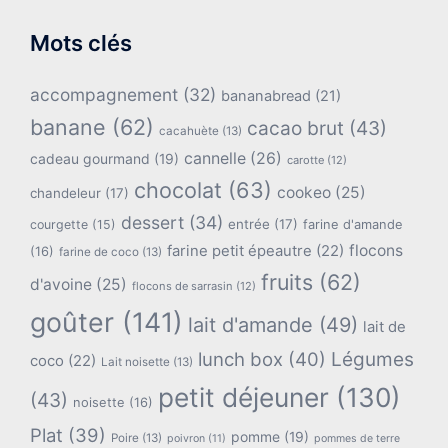
Mots clés
accompagnement
(32)
bananabread
(21)
banane
(62)
cacao brut
(43)
cacahuète
(13)
cannelle
(26)
cadeau gourmand
(19)
carotte
(12)
chocolat
(63)
cookeo
(25)
chandeleur
(17)
dessert
(34)
entrée
(17)
farine d'amande
courgette
(15)
flocons
farine petit épeautre
(22)
(16)
farine de coco
(13)
fruits
(62)
d'avoine
(25)
flocons de sarrasin
(12)
goûter
(141)
lait d'amande
(49)
lait de
lunch box
(40)
Légumes
coco
(22)
Lait noisette
(13)
petit déjeuner
(130)
(43)
noisette
(16)
Plat
(39)
pomme
(19)
Poire
(13)
poivron
(11)
pommes de terre